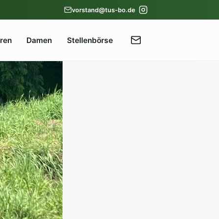
vorstand@tus-bo.de
rren
Damen
Stellenbörse