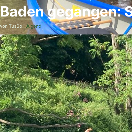
Baden gegangen: S
von TusBo ·
Jugend