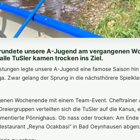
 rundete unsere A-Jugend am vergangenen Wo
lle TuSler kamen trocken ins Ziel.
stungen legte unsere A-Jugend eine famose Saison hin un
liga. Zwar gelang der Sprung in die nächsthörere Spielk
ngenen Wochenende mit einem Team-Event. Cheftrainer
reiergruppen verteilten sich die TuSler auf die Kanus, 
mentierte Pönnighaus. Ob nass oder trocken: Am Ende e
staurant „Reyna Ocakbasi“ in Bad Oeynhausen abger