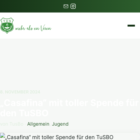
8. NOVEMBER 2024
„Casafina“ mit toller Spende für
den TuSBO
von TusBo ·
Allgemein
,
Jugend