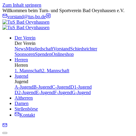
Zum Inhalt springen
Willkommen beim Turn- und Sportverein Bad Oeynhausen e.V.
vorstand@tus-bo.de
Der Verein
Der Verein
News
Mitgliedschaft
Vorstand
Schiedsrichter
Sponsoren
Spenden
Onlineshop
Herren
Herren
1. Mannschaft
2. Mannschaft
Jugend
Jugend
A-Jugend
B-Jugend
C-Jugend
D1-Jugend
D2-Jugend
E-Jugend
F-Jugend
G-Jugend
Altherren
Damen
Stellenbörse
Kontakt