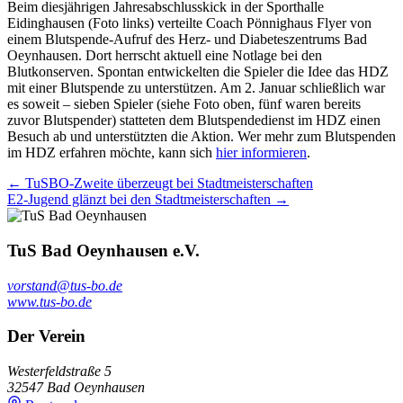
Beim diesjährigen Jahresabschlusskick in der Sporthalle
Eidinghausen (Foto links) verteilte Coach Pönnighaus Flyer von
einem Blutspende-Aufruf des Herz- und Diabeteszentrums Bad
Oeynhausen. Dort herrscht aktuell eine Notlage bei den
Blutkonserven. Spontan entwickelten die Spieler die Idee das HDZ
mit einer Blutspende zu unterstützen. Am 2. Januar schließlich war
es soweit – sieben Spieler (siehe Foto oben, fünf waren bereits
zuvor Blutspender) statteten dem Blutspendedienst im HDZ einen
Besuch ab und unterstützten die Aktion. Wer mehr zum Blutspenden
im HDZ erfahren möchte, kann sich
hier informieren
.
← TuSBO-Zweite überzeugt bei Stadtmeisterschaften
E2-Jugend glänzt bei den Stadtmeisterschaften →
TuS Bad Oeynhausen e.V.
vorstand@tus-bo.de
www.tus-bo.de
Der Verein
Westerfeldstraße 5
32547 Bad Oeynhausen